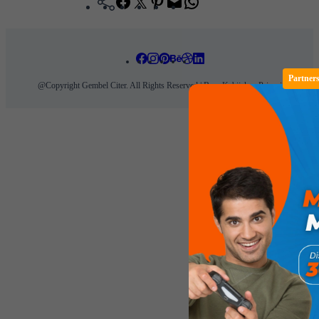
Facebook
Twitter
Pinterest
Mail
WhatsApp
Partner
@Copyright Gembel Citer. All Rights Reserved | Baca Kebijakan Privasi